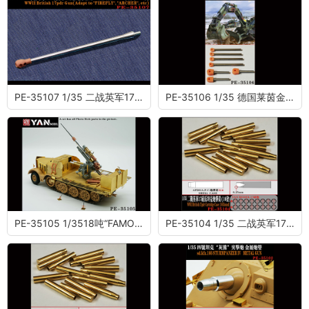
PE-35107 1/35 二战英军17磅反坦克炮(适配“萤火虫”“弓箭手”等)
PE-35106 1/35 德国莱茵金属“棕熊”装甲工程车 液压杆 (配边境BT-011)
PE-35105 1/3518吨“FAMO”(sd.kfz.9)与FLAK 37炮 (配田宫与边境)
PE-35104 1/35 二战英军17磅反坦克炮弹壳 (16发)