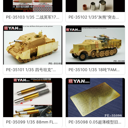
PE-35103 1/35 二战英军17磅反坦克炮炮弹 (16发)
PE-35102 1/35“灰熊”突击炮 金属炮管
PE-35101 1/35 四号坦克“灰熊”突击炮后期型(配田宫35353)
PE-35100 1/35 18吨“FAMO”(sd.kfz.9)与FLAK 37炮 (配田宫与威龙)
PE-35099 1/35 88mm FLAK 36/37炮"俯仰平衡机"
PE-35098 0.05超薄模型旧化漏喷(1/35,1/48,1/72)(二)