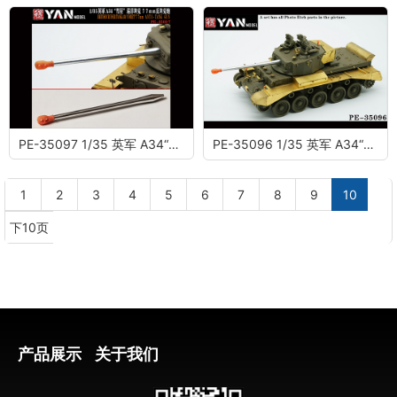
PE-35097 1/35 英军 A34“彗星”巡洋坦克 77mm反坦克炮
PE-35096 1/35 英军 A34“彗星”巡洋坦克 (配田宫35380)
1
2
3
4
5
6
7
8
9
10
下10页
产品展示
关于我们