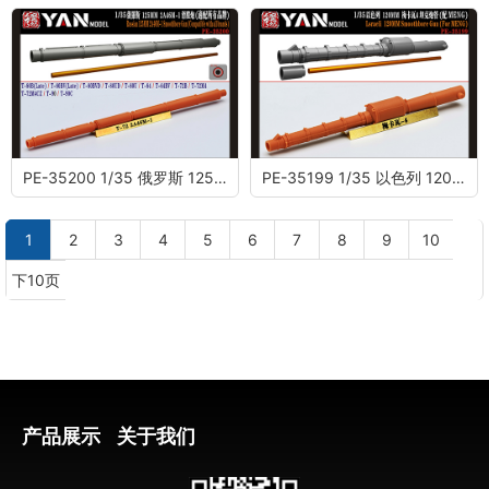
PE-35200 1/35 俄罗斯 125MM 2A46M-1 滑膛炮 (适配所有品牌)
PE-35199 1/35 以色列 120MM 梅卡瓦4 坦克炮管 (配 MENG)
1
2
3
4
5
6
7
8
9
10
下10页
产品展示
关于我们