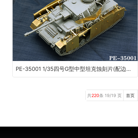
PE-35001 1/35四号G型中型坦克蚀刻片(配边境BT001)
共
220
条 19/19 页
首页