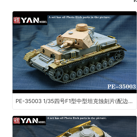
PE-35003 1/35四号F1型中型坦克蚀刻片(配边境BT003)