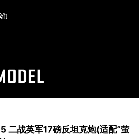
我们
1/35 二战英军17磅反坦克炮(适配“萤