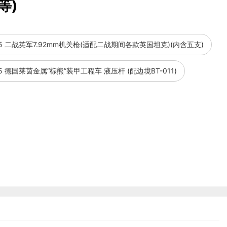
等)
 1/35 二战英军7.92mm机关枪(适配二战期间各款英国坦克)(内含五支)
1/35 德国莱茵金属“棕熊”装甲工程车 液压杆 (配边境BT-011)