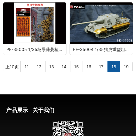
PE-35005 1/35场景藤蔓植物蚀刻片(细叶）
PE-35004 1/35猎虎重型坦克2in1蚀刻片(配三花8001)
上10页
11
12
13
14
15
16
17
18
19
产品展示
关于我们